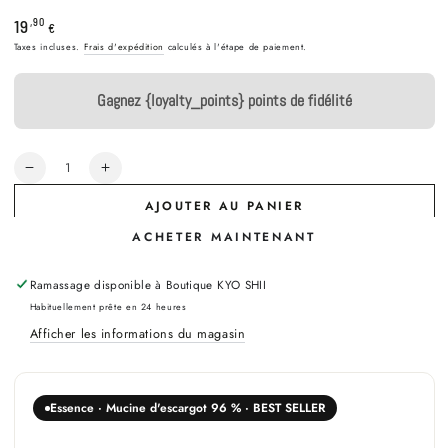
Prix
19
,90
€
normal
Taxes incluses.
Frais d'expédition
calculés à l'étape de paiement.
Gagnez {loyalty_points} points de fidélité
Quantité
Réduire
Augmenter
la
la
AJOUTER AU PANIER
quantité
quantité
de
de
ACHETER MAINTENANT
COSRX
COSRX
-
-
Ramassage disponible à
Boutique KYO SHII
Advanced
Advanced
Snail
Snail
Habituellement prête en 24 heures
96
96
Afficher les informations du magasin
Mucin
Mucin
Power
Power
Essence
Essence
Essence · Mucine d'escargot 96 % · BEST SELLER