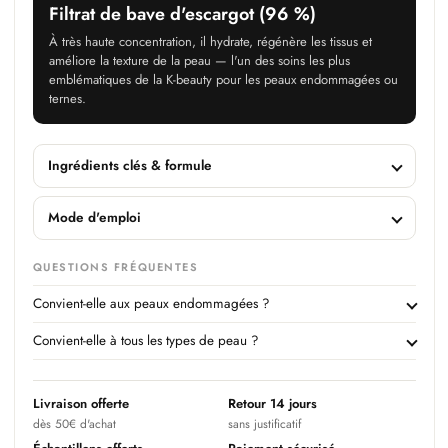
Filtrat de bave d'escargot (96 %)
À très haute concentration, il hydrate, régénère les tissus et
améliore la texture de la peau — l'un des soins les plus
emblématiques de la K-beauty pour les peaux endommagées ou
ternes.
Ingrédients clés & formule
Mode d'emploi
QUESTIONS FRÉQUENTES
Convient-elle aux peaux endommagées ?
Convient-elle à tous les types de peau ?
Livraison offerte
Retour 14 jours
dès 50€ d'achat
sans justificatif