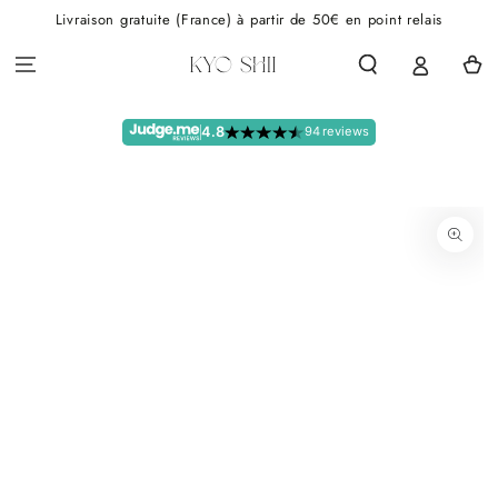
IGNORER LE
Livraison gratuite (France) à partir de 50€ en point relais
CONTENU
Panier
4.8
94 reviews
IGNORER LES
INFORMATIONS SUR
LE PRODUIT
Ouvrir
le
média