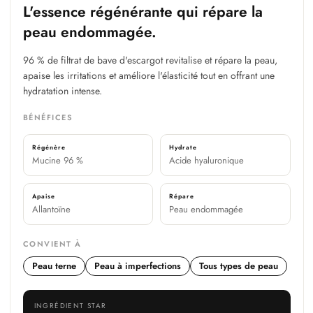
L'essence régénérante qui répare la
peau endommagée.
96 % de filtrat de bave d'escargot revitalise et répare la peau,
apaise les irritations et améliore l'élasticité tout en offrant une
hydratation intense.
BÉNÉFICES
Régénère
Hydrate
Mucine 96 %
Acide hyaluronique
Apaise
Répare
Allantoïne
Peau endommagée
CONVIENT À
Peau terne
Peau à imperfections
Tous types de peau
INGRÉDIENT STAR