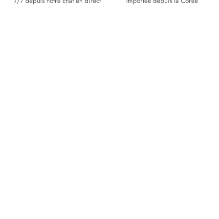
7/7 depuis notre chat en direct
Importée depuis la Corée