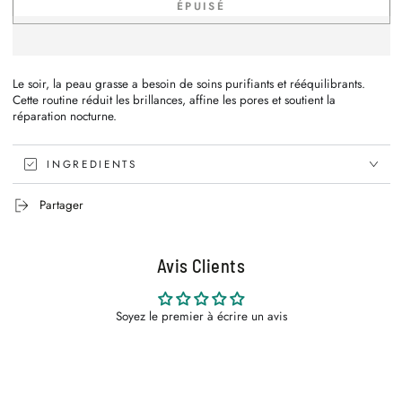
ÉPUISÉ
quantité
quantité
de
de
Pack
Pack
Skincare
Skincare
Soir
Soir
Le soir, la peau grasse a besoin de soins purifiants et rééquilibrants.
-
-
Cette routine réduit les brillances, affine les pores et soutient la
réparation nocturne.
Peau
Peau
Grasse
Grasse
INGREDIENTS
Partager
Avis Clients
Soyez le premier à écrire un avis