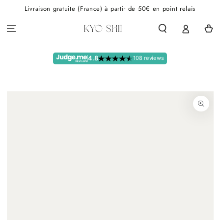
IGNORER LE
Livraison gratuite (France) à partir de 50€ en point relais
CONTENU
Panier
4.8
108 reviews
IGNORER LES
INFORMATIONS SUR
LE PRODUIT
Ouvrir
le
média