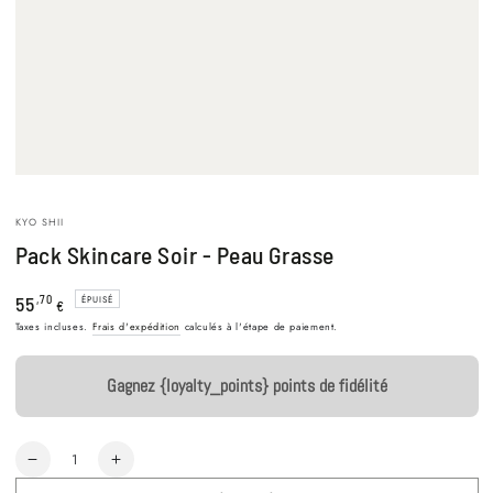
1
en
modal
KYO SHII
Pack Skincare Soir - Peau Grasse
Prix
55
,70
ÉPUISÉ
€
normal
Taxes incluses.
Frais d'expédition
calculés à l'étape de paiement.
Gagnez {loyalty_points} points de fidélité
Quantité
Réduire
Augmenter
la
la